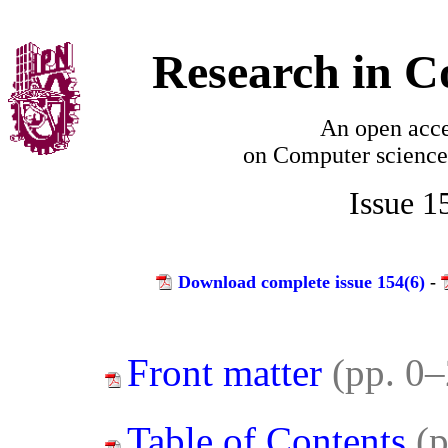
Research in C
An open acce
on
Computer science
Issue 1
Download complete issue 154(6)
-
Front matter
(pp. 0–
Table of Contents
(