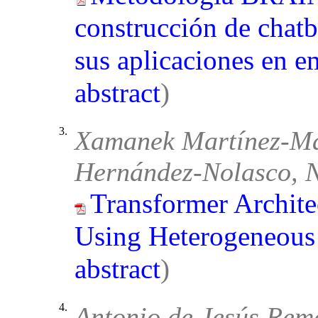
construcción de chat
sus aplicaciones en e
abstract
)
3.
Xamanek Martínez-Ma
Hernández-Nolasco, N
Transformer Archite
Using Heterogeneous 
abstract
)
4.
Antonio de Jesús Rem